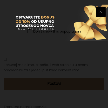
Ime
*
Don't show this popup again
Email
*
Sačuvaj moje ime, e-poštu i web stranicu u ovom
pregledniku za sljedeći put kada komentiram.
Trenutno nema recenzija