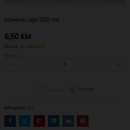
Laneno ulje 250 ml
6,50
KM
Status:
Na zalihama
Količina:
Laneno
ulje
250
ml
quantity
Uporedi
Sačuvaj
Kategorija:
Ulja