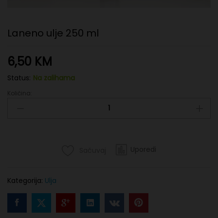
Laneno ulje 250 ml
6,50
KM
Status:
Na zalihama
Količina:
Laneno
ulje
250
ml
quantity
Uporedi
Sačuvaj
Kategorija:
Ulja