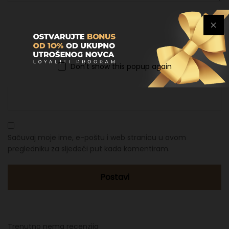
Ime
*
Don't show this popup again
Email
*
Sačuvaj moje ime, e-poštu i web stranicu u ovom
pregledniku za sljedeći put kada komentiram.
Trenutno nema recenzija