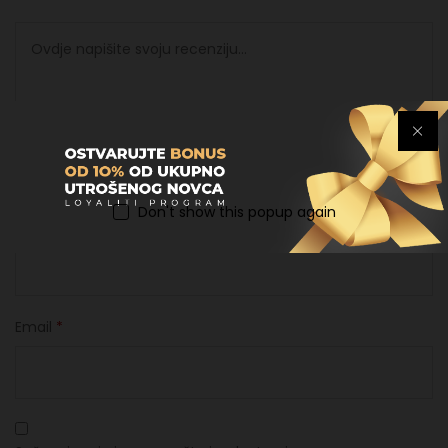
Don't show this popup again
Ime
*
Email
*