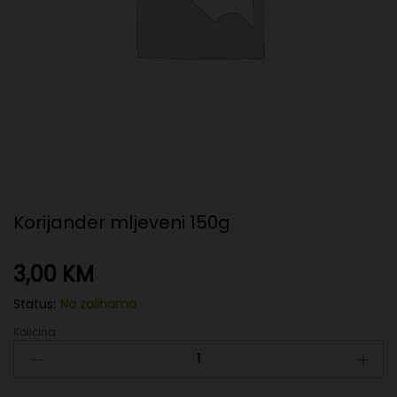
Korijander mljeveni 150g
3,00
KM
Status:
Na zalihama
Količina:
Korijander
mljeveni
150g
quantity