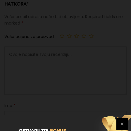
HATKORA”
Vaša email adresa neće biti objavljena.
Required fields are
marked
*
Vaša ocjena za proizvod
Ime
*