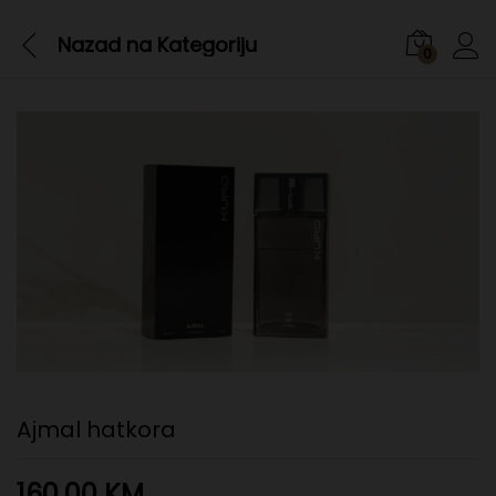
Nazad na
Kategoriju
0
Ajmal hatkora
160,00
KM