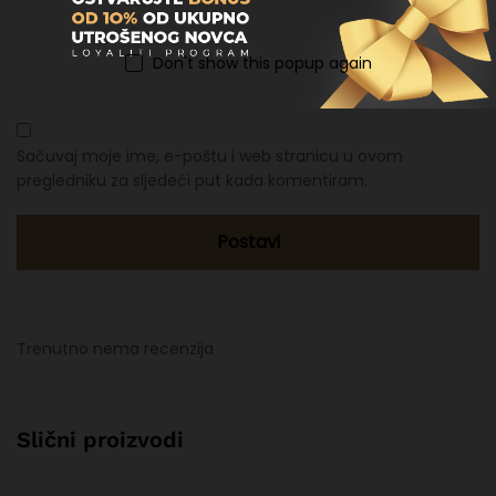
Email
*
Don't show this popup again
Sačuvaj moje ime, e-poštu i web stranicu u ovom
pregledniku za sljedeći put kada komentiram.
Trenutno nema recenzija
Slični proizvodi