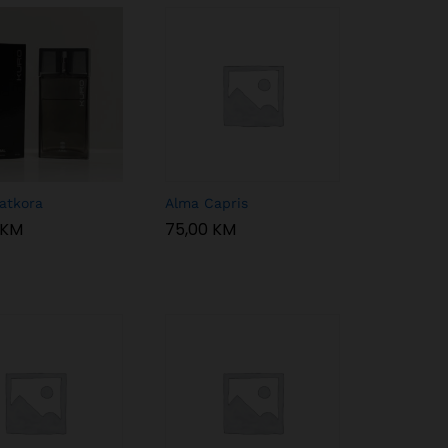
atkora
Alma Capris
KM
KM
75,00
75,00
KM
KM