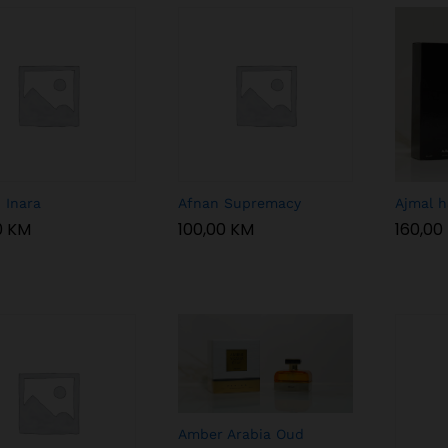
 Inara
Afnan Supremacy
Ajmal h
0
0
KM
KM
100,00
100,00
KM
KM
160,00
160,00
Amber Arabia Oud