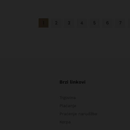
1
2
3
4
5
6
7
Brzi linkovi
Trgovina
Plaćanje
Praćenje narudžbe
Korpa