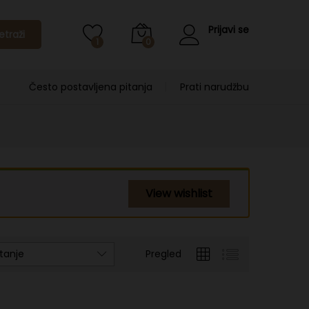
Prijavi se
etraži
1
0
Često postavljena pitanja
Prati narudžbu
View wishlist
tanje
Pregled