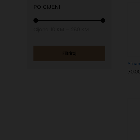
PO CIJENI
Min
Max
Cijena:
10 KM
—
280 KM
price
price
Filtriraj
Afnan
70,0
70,0