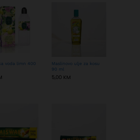
ka voda limn 400
Maslinovo ulje za kosu
90 ml
M
M
5,00
5,00
KM
KM