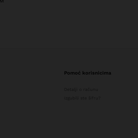
M
M
Pomoć korisnicima
Detalji o računu
Izgubili ste šifru?