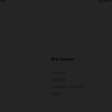
KM
KM
12,50
12,50
K
K
Brzi linkovi
Trgovina
Plaćanje
Praćenje narudžbe
Korpa