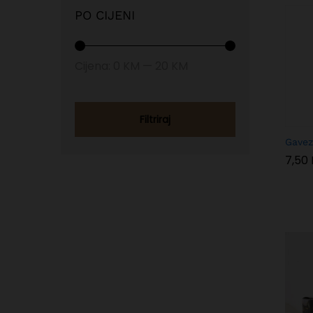
PO CIJENI
Min
Max
Cijena:
0 KM
—
20 KM
price
price
Filtriraj
Gavez
7,50
7,50