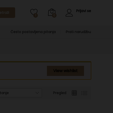
Prijavi se
etraži
1
0
Često postavljena pitanja
Prati narudžbu
View wishlist
tanje
Pregled