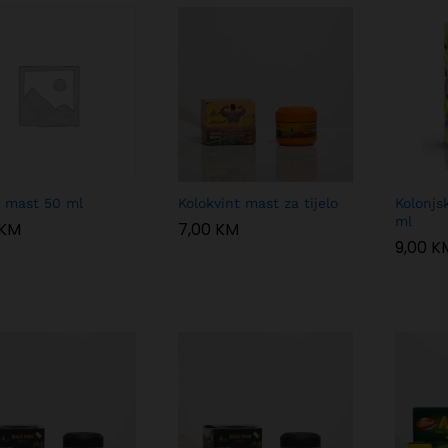
 mast 50 ml
Kolokvint mast za tijelo
Kolonjs
ml
KM
KM
7,00
7,00
KM
KM
9,00
9,00
K
K