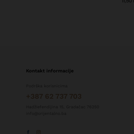
11,50
11,50
Kontakt informacije
Podrška korisnicima
+387 62 737 703
Hadžiefendijina 15, Gradačac 76250
info@orijentalno.ba