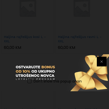
Haljina rajfešljus kosi L -
Haljina rajfešljus ravni L -
XXL
XXL
60,00
KM
60,00
KM
Don't show this popup again