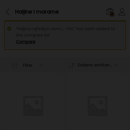
Haljine i marame
0
“Haljina rajfešljus ravni L -XXL” has been added to
the compare list
Compare
Zadano sortitanje
Filter
n
x
ce
ce