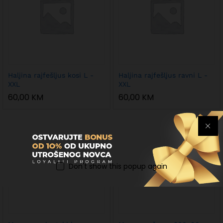
Haljina rajfešljus kosi L -
Haljina rajfešljus ravni L -
XXL
XXL
60,00
KM
60,00
KM
Don't show this popup again