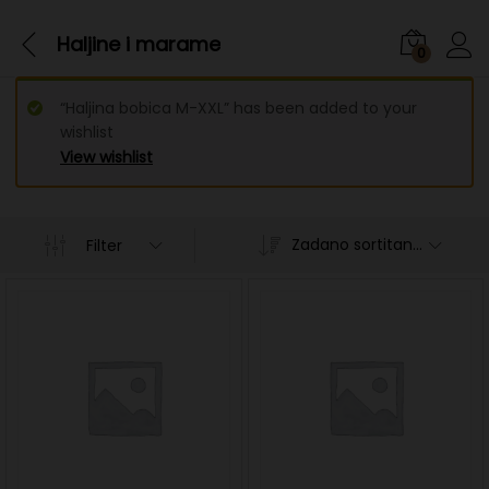
Haljine i marame
0
“Haljina bobica M-XXL” has been added to your
wishlist
View wishlist
Zadano sortitanje
Filter
n
x
ce
ce