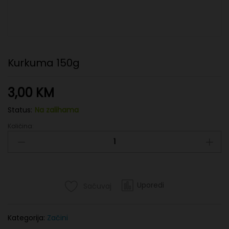
Kurkuma 150g
3,00
KM
Status:
Na zalihama
Količina:
Kurkuma
150g
quantity
Uporedi
Sačuvaj
Kategorija:
Začini