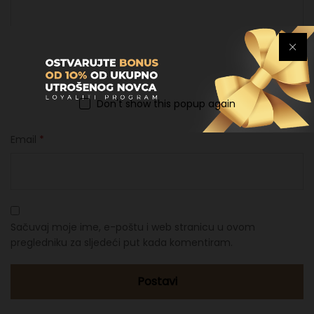
Ime
*
Don't show this popup again
Email
*
Sačuvaj moje ime, e-poštu i web stranicu u ovom
pregledniku za sljedeći put kada komentiram.