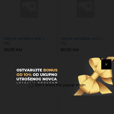
Haljina rajfešljus kosi L -
Haljina rajfešljus ravni L -
XXL
XXL
60,00
KM
60,00
KM
Don't show this popup again