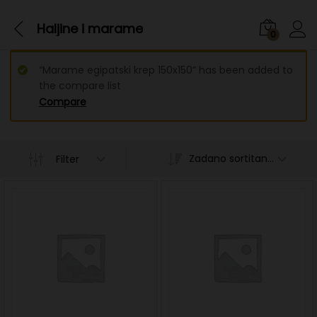
Haljine i marame
0
“Marame egipatski krep 150x150” has been added to
the compare list
Compare
Zadano sortitanje
Filter
n
x
ce
ce